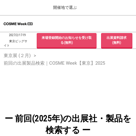
Press
ス
開催地で選ぶ
Escape
キ
to
ッ
close
ホーム
グ
プ
the
ロ
2026年09月30日
し
ー
menu.
インテックス大阪 / INTEX Osaka, Japan
2027/2/17-19
来場登録開始のお知らせを受け取
出展資料請求
バ
て
東京ビッグサ
る(無料)
(無料)
ル
イト
進
ナ
東京展 (２月)
東京展 (２月)
ビ
む
2027年02月17日
ゲ
前回の出展製品検索｜COSME Week【東京】2025
東京ビッグサイト / Tokyo Big Sight, Japan
ー
シ
ョ
大阪展 (９月)
ン
2026年09月30日
を
インテックス大阪 / INTEX Osaka, Japan
折
り
た
た
む
ー 前回(2025年)の出展社・製品を
検索する ー