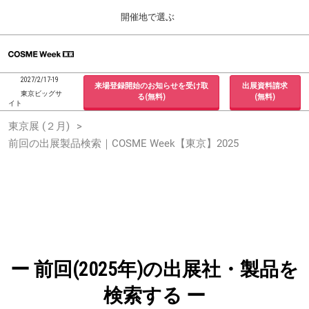
Press
ス
開催地で選ぶ
Escape
キ
to
ッ
close
ホーム
グ
プ
the
ロ
2026年09月30日
し
ー
menu.
インテックス大阪 / INTEX Osaka, Japan
2027/2/17-19
来場登録開始のお知らせを受け取
出展資料請求
バ
て
東京ビッグサ
る(無料)
(無料)
ル
イト
進
ナ
東京展 (２月)
東京展 (２月)
ビ
む
2027年02月17日
ゲ
前回の出展製品検索｜COSME Week【東京】2025
東京ビッグサイト / Tokyo Big Sight, Japan
ー
シ
ョ
大阪展 (９月)
ン
2026年09月30日
を
インテックス大阪 / INTEX Osaka, Japan
折
り
た
た
む
ー 前回(2025年)の出展社・製品を
検索する ー