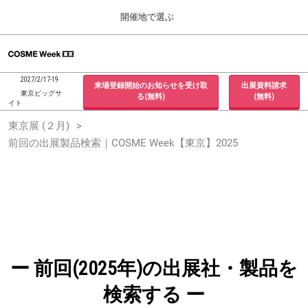
Press
ス
開催地で選ぶ
Escape
キ
to
ッ
close
ホーム
グ
プ
the
ロ
2026年09月30日
し
ー
menu.
インテックス大阪 / INTEX Osaka, Japan
2027/2/17-19
来場登録開始のお知らせを受け取
出展資料請求
バ
て
東京ビッグサ
る(無料)
(無料)
ル
イト
進
ナ
東京展 (２月)
東京展 (２月)
ビ
む
2027年02月17日
ゲ
前回の出展製品検索｜COSME Week【東京】2025
東京ビッグサイト / Tokyo Big Sight, Japan
ー
シ
ョ
大阪展 (９月)
ン
2026年09月30日
を
インテックス大阪 / INTEX Osaka, Japan
折
り
た
た
む
ー 前回(2025年)の出展社・製品を
検索する ー