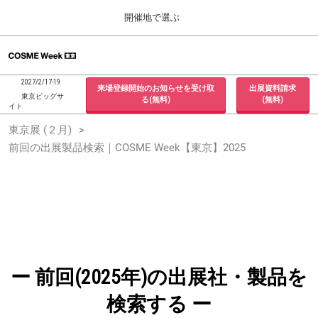
Press
ス
開催地で選ぶ
Escape
キ
to
ッ
close
ホーム
グ
プ
the
ロ
2026年09月30日
し
ー
menu.
インテックス大阪 / INTEX Osaka, Japan
2027/2/17-19
来場登録開始のお知らせを受け取
出展資料請求
バ
て
東京ビッグサ
る(無料)
(無料)
ル
イト
進
ナ
東京展 (２月)
東京展 (２月)
ビ
む
2027年02月17日
ゲ
前回の出展製品検索｜COSME Week【東京】2025
東京ビッグサイト / Tokyo Big Sight, Japan
ー
シ
ョ
大阪展 (９月)
ン
2026年09月30日
を
インテックス大阪 / INTEX Osaka, Japan
折
り
た
た
む
ー 前回(2025年)の出展社・製品を
検索する ー