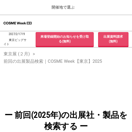
Press
ス
開催地で選ぶ
Escape
キ
to
ッ
close
ホーム
グ
プ
the
ロ
2026年09月30日
し
ー
menu.
インテックス大阪 / INTEX Osaka, Japan
2027/2/17-19
来場登録開始のお知らせを受け取
出展資料請求
バ
て
東京ビッグサ
る(無料)
(無料)
ル
イト
進
ナ
東京展 (２月)
東京展 (２月)
ビ
む
2027年02月17日
ゲ
前回の出展製品検索｜COSME Week【東京】2025
東京ビッグサイト / Tokyo Big Sight, Japan
ー
シ
ョ
大阪展 (９月)
ン
2026年09月30日
を
インテックス大阪 / INTEX Osaka, Japan
折
り
た
た
む
ー 前回(2025年)の出展社・製品を
検索する ー