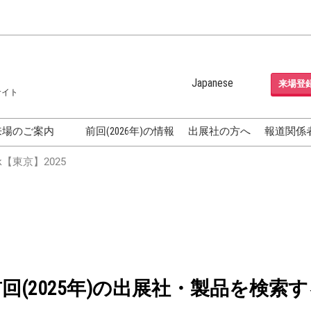
Japanese
来場登
サイト
Japanese
English
来場のご案内
前回(2026年)の情報
出展社の方へ
報道関係
Korean (Naver Blog)
化粧品開発展
【東京】2025
OSME
[国際] 化粧品展 (COSME
TOKYO)
グEXPO
化粧品マーケティング EXPO
ヘアケア EXPO
成果発表
FAQ
前回(2025年)の出展社・製品を検索す
フォーラ
アクセス