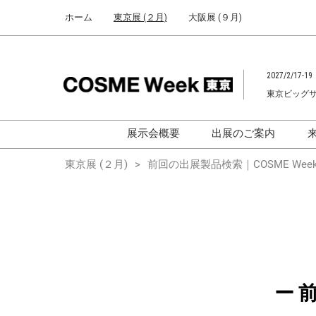
Press
ス
ホーム
東京展 (２月)
大阪展 (９月)
Escape
キ
to
ッ
close
プ
the
2027/2/17-19
し
menu.
東京ビッグ
て
進
む
展示会概要
出展のご案内
化粧品開発展
化粧品開発展
東京展 (２月)
前回の出展製品検索｜COSME Week
[国際] 化粧品展
[国際]化粧品展 (C
TOKYO)
化粧品マーケティングEXPO
化粧品マーケティン
ヘアケアEXPO
ヘアケアEXPO
大学による研究
ー 
「アカデミック
ム」