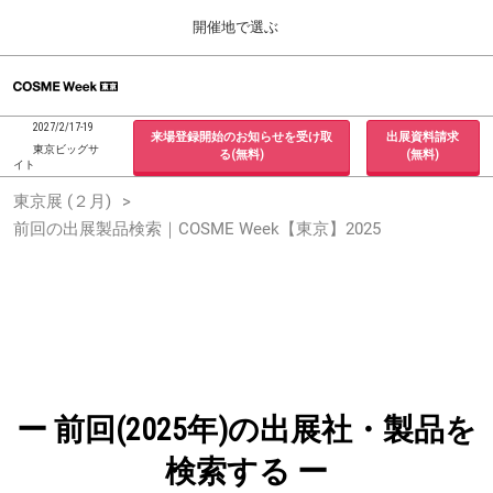
Press
ス
開催地で選ぶ
Escape
キ
to
ッ
close
ホーム
グ
プ
the
ロ
2026年09月30日
し
ー
menu.
インテックス大阪 / INTEX Osaka, Japan
2027/2/17-19
来場登録開始のお知らせを受け取
出展資料請求
バ
て
東京ビッグサ
る(無料)
(無料)
ル
イト
進
ナ
東京展 (２月)
東京展 (２月)
ビ
む
2027年02月17日
ゲ
前回の出展製品検索｜COSME Week【東京】2025
東京ビッグサイト / Tokyo Big Sight, Japan
ー
シ
ョ
大阪展 (９月)
ン
2026年09月30日
を
インテックス大阪 / INTEX Osaka, Japan
折
り
た
た
む
ー 前回(2025年)の出展社・製品を
検索する ー