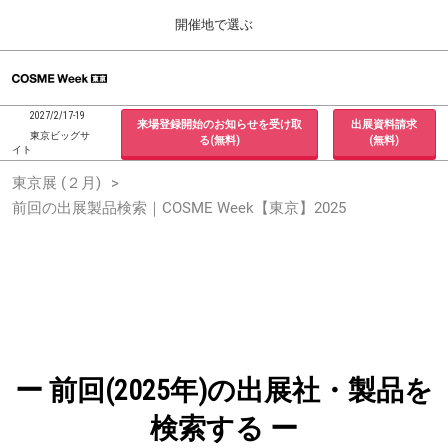
Press
ス
開催地で選ぶ
Escape
キ
to
ッ
close
ホーム
グ
プ
the
ロ
2026年09月30日
し
ー
menu.
インテックス大阪 / INTEX Osaka, Japan
2027/2/17-19
来場登録開始のお知らせを受け取
出展資料請求
バ
て
東京ビッグサ
る(無料)
(無料)
ル
イト
進
ナ
東京展 (２月)
東京展 (２月)
ビ
む
2027年02月17日
ゲ
前回の出展製品検索｜COSME Week【東京】2025
東京ビッグサイト / Tokyo Big Sight, Japan
ー
シ
ョ
大阪展 (９月)
ン
2026年09月30日
を
インテックス大阪 / INTEX Osaka, Japan
折
り
た
た
む
ー 前回(2025年)の出展社・製品を
検索する ー