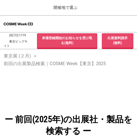
Press
ス
開催地で選ぶ
Escape
キ
to
ッ
close
ホーム
グ
プ
the
ロ
2026年09月30日
し
ー
menu.
インテックス大阪 / INTEX Osaka, Japan
2027/2/17-19
来場登録開始のお知らせを受け取
出展資料請求
バ
て
東京ビッグサ
る(無料)
(無料)
ル
イト
進
ナ
東京展 (２月)
東京展 (２月)
ビ
む
2027年02月17日
ゲ
前回の出展製品検索｜COSME Week【東京】2025
東京ビッグサイト / Tokyo Big Sight, Japan
ー
シ
ョ
大阪展 (９月)
ン
2026年09月30日
を
インテックス大阪 / INTEX Osaka, Japan
折
り
た
た
む
ー 前回(2025年)の出展社・製品を
検索する ー