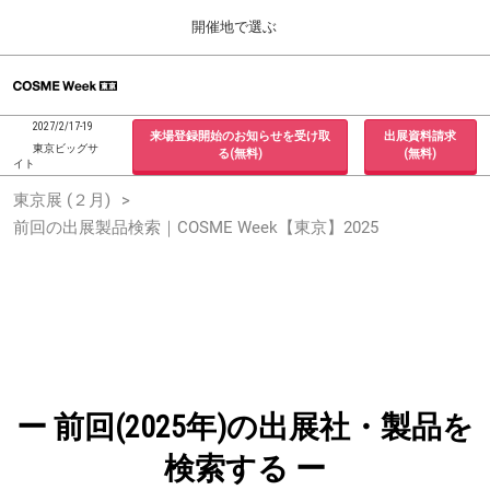
Press
ス
開催地で選ぶ
Escape
キ
to
ッ
close
ホーム
グ
プ
the
ロ
2026年09月30日
し
ー
menu.
インテックス大阪 / INTEX Osaka, Japan
2027/2/17-19
来場登録開始のお知らせを受け取
出展資料請求
バ
て
東京ビッグサ
る(無料)
(無料)
ル
イト
進
ナ
東京展 (２月)
東京展 (２月)
ビ
む
2027年02月17日
ゲ
前回の出展製品検索｜COSME Week【東京】2025
東京ビッグサイト / Tokyo Big Sight, Japan
ー
シ
ョ
大阪展 (９月)
ン
2026年09月30日
を
インテックス大阪 / INTEX Osaka, Japan
折
り
た
た
む
ー 前回(2025年)の出展社・製品を
検索する ー