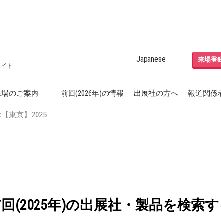
Japanese
来場登
サイト
Japanese
English
来場のご案内
前回(2026年)の情報
出展社の方へ
報道関係
Korean (Naver Blog)
化粧品開発展
【東京】2025
OSME
[国際] 化粧品展 (COSME
TOKYO)
グEXPO
化粧品マーケティング EXPO
ヘアケア EXPO
成果発表
FAQ
前回(2025年)の出展社・製品を検索す
フォーラ
アクセス