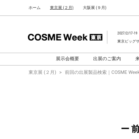
Press
ス
ホーム
東京展 (２月)
大阪展 (９月)
Escape
キ
to
ッ
close
プ
the
2027/2/17-19
し
menu.
東京ビッグ
て
進
む
展示会概要
出展のご案内
化粧品開発展
化粧品開発展
東京展 (２月)
前回の出展製品検索｜COSME Week
[国際] 化粧品展
[国際]化粧品展 (C
TOKYO)
化粧品マーケティングEXPO
化粧品マーケティン
ヘアケアEXPO
ヘアケアEXPO
大学による研究
ー 
「アカデミック
ム」