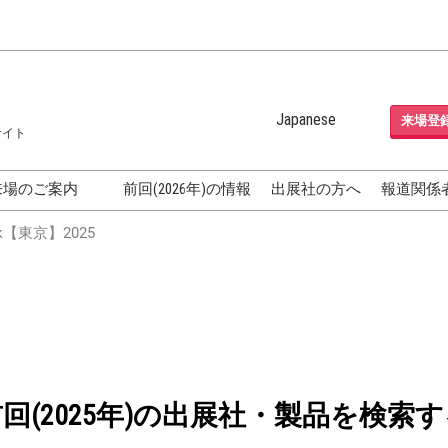
Japanese
来場登
サイト
Japanese
English
来場のご案内
前回(2026年)の情報
出展社の方へ
報道関係
Korean (Naver Blog)
化粧品開発展
【東京】2025
OSME
[国際] 化粧品展 (COSME
TOKYO)
グEXPO
化粧品マーケティング EXPO
ヘアケア EXPO
成果発表
FAQ
前回(2025年)の出展社・製品を検索す
フォーラ
アクセス