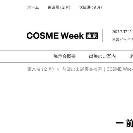
Press
ス
ホーム
東京展 (２月)
大阪展 (９月)
Escape
キ
to
ッ
close
プ
the
2027/2/17-19
し
menu.
東京ビッグ
て
進
む
展示会概要
出展のご案内
化粧品開発展
化粧品開発展
東京展 (２月)
前回の出展製品検索｜COSME Week
[国際] 化粧品展
[国際]化粧品展 (C
TOKYO)
化粧品マーケティングEXPO
化粧品マーケティン
ヘアケアEXPO
ヘアケアEXPO
大学による研究
ー 
「アカデミック
ム」