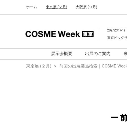
Press
ス
ホーム
東京展 (２月)
大阪展 (９月)
Escape
キ
to
ッ
close
プ
the
2027/2/17-19
し
menu.
東京ビッグ
て
進
む
展示会概要
出展のご案内
化粧品開発展
化粧品開発展
東京展 (２月)
前回の出展製品検索｜COSME Week
[国際] 化粧品展
[国際]化粧品展 (C
TOKYO)
化粧品マーケティングEXPO
化粧品マーケティン
ヘアケアEXPO
ヘアケアEXPO
大学による研究
ー 
「アカデミック
ム」