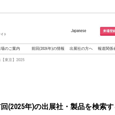
Japanese
来場登
サイト
Japanese
English
来場のご案内
前回(2026年)の情報
出展社の方へ
報道関係
Korean (Naver Blog)
化粧品開発展
【東京】2025
OSME
[国際] 化粧品展 (COSME
TOKYO)
グEXPO
化粧品マーケティング EXPO
ヘアケア EXPO
成果発表
FAQ
前回(2025年)の出展社・製品を検索す
フォーラ
アクセス