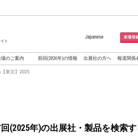
Japanese
来場登
サイト
Japanese
English
来場のご案内
前回(2026年)の情報
出展社の方へ
報道関係
Korean (Naver Blog)
化粧品開発展
【東京】2025
OSME
[国際] 化粧品展 (COSME
TOKYO)
グEXPO
化粧品マーケティング EXPO
ヘアケア EXPO
成果発表
FAQ
前回(2025年)の出展社・製品を検索す
フォーラ
アクセス