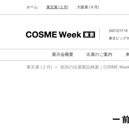
Press
ス
ホーム
東京展 (２月)
大阪展 (９月)
Escape
キ
to
ッ
close
プ
the
2027/2/17-19
し
menu.
東京ビッグ
て
進
む
展示会概要
出展のご案内
化粧品開発展
化粧品開発展
東京展 (２月)
前回の出展製品検索｜COSME Week
[国際] 化粧品展
[国際]化粧品展 (C
TOKYO)
化粧品マーケティングEXPO
化粧品マーケティン
ヘアケアEXPO
ヘアケアEXPO
大学による研究
ー 
「アカデミック
ム」