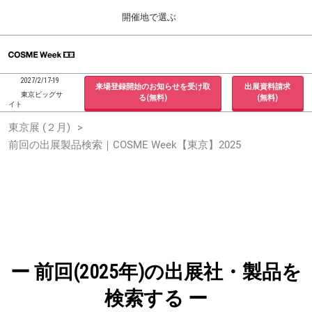
Press
ス
開催地で選ぶ
Escape
キ
to
ッ
close
ホーム
グ
プ
the
ロ
2026年09月30日
し
ー
menu.
インテックス大阪 / INTEX Osaka, Japan
2027/2/17-19
来場登録開始のお知らせを受け取
出展資料請求
バ
て
東京ビッグサ
る(無料)
(無料)
ル
イト
進
ナ
東京展 (２月)
東京展 (２月)
ビ
む
2027年02月17日
ゲ
前回の出展製品検索｜COSME Week【東京】2025
東京ビッグサイト / Tokyo Big Sight, Japan
ー
シ
ョ
大阪展 (９月)
ン
2026年09月30日
を
インテックス大阪 / INTEX Osaka, Japan
折
り
た
た
む
ー 前回(2025年)の出展社・製品を
検索する ー