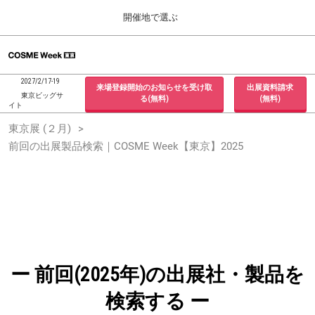
Press
ス
開催地で選ぶ
Escape
キ
to
ッ
close
ホーム
グ
プ
the
ロ
2026年09月30日
し
ー
menu.
インテックス大阪 / INTEX Osaka, Japan
2027/2/17-19
来場登録開始のお知らせを受け取
出展資料請求
バ
て
東京ビッグサ
る(無料)
(無料)
ル
イト
進
ナ
東京展 (２月)
東京展 (２月)
ビ
む
2027年02月17日
ゲ
前回の出展製品検索｜COSME Week【東京】2025
東京ビッグサイト / Tokyo Big Sight, Japan
ー
シ
ョ
大阪展 (９月)
ン
2026年09月30日
を
インテックス大阪 / INTEX Osaka, Japan
折
り
た
た
む
ー 前回(2025年)の出展社・製品を
検索する ー