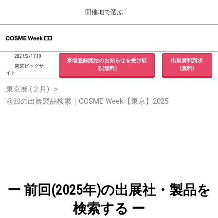
Press
ス
開催地で選ぶ
Escape
キ
to
ッ
close
ホーム
グ
プ
the
ロ
2026年09月30日
し
ー
menu.
インテックス大阪 / INTEX Osaka, Japan
2027/2/17-19
来場登録開始のお知らせを受け取
出展資料請求
バ
て
東京ビッグサ
る(無料)
(無料)
ル
イト
進
ナ
東京展 (２月)
東京展 (２月)
ビ
む
2027年02月17日
ゲ
前回の出展製品検索｜COSME Week【東京】2025
東京ビッグサイト / Tokyo Big Sight, Japan
ー
シ
ョ
大阪展 (９月)
ン
2026年09月30日
を
インテックス大阪 / INTEX Osaka, Japan
折
り
た
た
む
ー 前回(2025年)の出展社・製品を
検索する ー