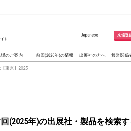
Japanese
来場登
サイト
Japanese
English
来場のご案内
前回(2026年)の情報
出展社の方へ
報道関係
Korean (Naver Blog)
化粧品開発展
【東京】2025
OSME
[国際] 化粧品展 (COSME
TOKYO)
グEXPO
化粧品マーケティング EXPO
ヘアケア EXPO
成果発表
FAQ
前回(2025年)の出展社・製品を検索す
フォーラ
アクセス