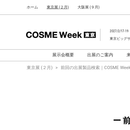
Press
ス
ホーム
東京展 (２月)
大阪展 (９月)
Escape
キ
to
ッ
close
プ
the
2027/2/17-19
し
menu.
東京ビッグ
て
進
む
展示会概要
出展のご案内
化粧品開発展
化粧品開発展
東京展 (２月)
前回の出展製品検索｜COSME Week
[国際] 化粧品展
[国際]化粧品展 (C
TOKYO)
化粧品マーケティングEXPO
化粧品マーケティン
ヘアケアEXPO
ヘアケアEXPO
大学による研究
ー 
「アカデミック
ム」