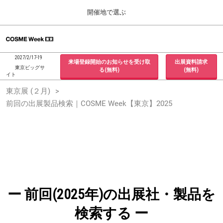
Press
ス
開催地で選ぶ
Escape
キ
to
ッ
close
ホーム
グ
プ
the
ロ
2026年09月30日
し
ー
menu.
インテックス大阪 / INTEX Osaka, Japan
2027/2/17-19
来場登録開始のお知らせを受け取
出展資料請求
バ
て
東京ビッグサ
る(無料)
(無料)
ル
イト
進
ナ
東京展 (２月)
東京展 (２月)
ビ
む
2027年02月17日
ゲ
前回の出展製品検索｜COSME Week【東京】2025
東京ビッグサイト / Tokyo Big Sight, Japan
ー
シ
ョ
大阪展 (９月)
ン
2026年09月30日
を
インテックス大阪 / INTEX Osaka, Japan
折
り
た
た
む
ー 前回(2025年)の出展社・製品を
検索する ー