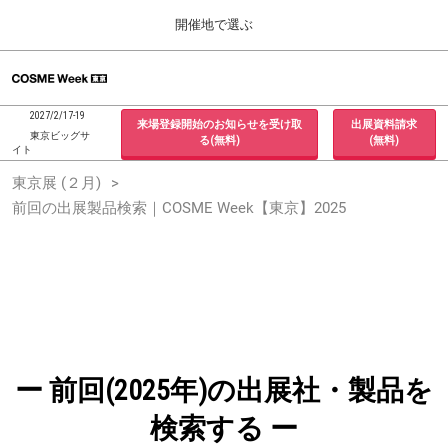
Press
ス
開催地で選ぶ
Escape
キ
to
ッ
close
ホーム
グ
プ
the
ロ
2026年09月30日
し
ー
menu.
インテックス大阪 / INTEX Osaka, Japan
2027/2/17-19
来場登録開始のお知らせを受け取
出展資料請求
バ
て
東京ビッグサ
る(無料)
(無料)
ル
イト
進
ナ
東京展 (２月)
東京展 (２月)
ビ
む
2027年02月17日
ゲ
前回の出展製品検索｜COSME Week【東京】2025
東京ビッグサイト / Tokyo Big Sight, Japan
ー
シ
ョ
大阪展 (９月)
ン
2026年09月30日
を
インテックス大阪 / INTEX Osaka, Japan
折
り
た
た
む
ー 前回(2025年)の出展社・製品を
検索する ー