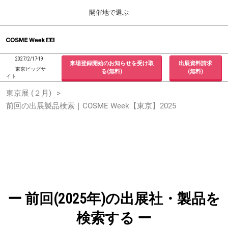
Press
ス
開催地で選ぶ
Escape
キ
to
ッ
close
ホーム
グ
プ
the
ロ
2026年09月30日
し
ー
menu.
インテックス大阪 / INTEX Osaka, Japan
2027/2/17-19
来場登録開始のお知らせを受け取
出展資料請求
バ
て
東京ビッグサ
る(無料)
(無料)
ル
イト
進
ナ
東京展 (２月)
東京展 (２月)
ビ
む
2027年02月17日
ゲ
前回の出展製品検索｜COSME Week【東京】2025
東京ビッグサイト / Tokyo Big Sight, Japan
ー
シ
ョ
大阪展 (９月)
ン
2026年09月30日
を
インテックス大阪 / INTEX Osaka, Japan
折
り
た
た
む
ー 前回(2025年)の出展社・製品を
検索する ー