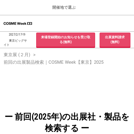
Press
ス
開催地で選ぶ
Escape
キ
to
ッ
close
ホーム
グ
プ
the
ロ
2026年09月30日
し
ー
menu.
インテックス大阪 / INTEX Osaka, Japan
2027/2/17-19
来場登録開始のお知らせを受け取
出展資料請求
バ
て
東京ビッグサ
る(無料)
(無料)
ル
イト
進
ナ
東京展 (２月)
東京展 (２月)
ビ
む
2027年02月17日
ゲ
前回の出展製品検索｜COSME Week【東京】2025
東京ビッグサイト / Tokyo Big Sight, Japan
ー
シ
ョ
大阪展 (９月)
ン
2026年09月30日
を
インテックス大阪 / INTEX Osaka, Japan
折
り
た
た
む
ー 前回(2025年)の出展社・製品を
検索する ー