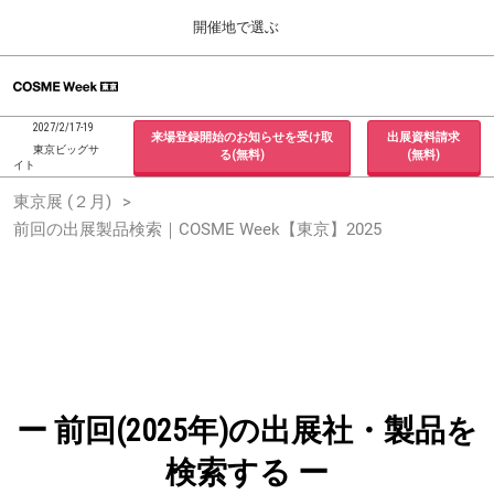
Press
ス
開催地で選ぶ
Escape
キ
to
ッ
close
ホーム
グ
プ
the
ロ
2026年09月30日
し
ー
menu.
インテックス大阪 / INTEX Osaka, Japan
2027/2/17-19
来場登録開始のお知らせを受け取
出展資料請求
バ
て
東京ビッグサ
る(無料)
(無料)
ル
イト
進
ナ
東京展 (２月)
東京展 (２月)
ビ
む
2027年02月17日
ゲ
前回の出展製品検索｜COSME Week【東京】2025
東京ビッグサイト / Tokyo Big Sight, Japan
ー
シ
ョ
大阪展 (９月)
ン
2026年09月30日
を
インテックス大阪 / INTEX Osaka, Japan
折
り
た
た
む
ー 前回(2025年)の出展社・製品を
検索する ー