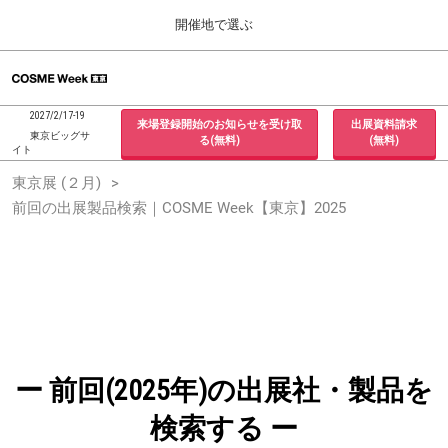
Press
ス
開催地で選ぶ
Escape
キ
to
ッ
close
ホーム
グ
プ
the
ロ
2026年09月30日
し
ー
menu.
インテックス大阪 / INTEX Osaka, Japan
2027/2/17-19
来場登録開始のお知らせを受け取
出展資料請求
バ
て
東京ビッグサ
る(無料)
(無料)
ル
イト
進
ナ
東京展 (２月)
東京展 (２月)
ビ
む
2027年02月17日
ゲ
前回の出展製品検索｜COSME Week【東京】2025
東京ビッグサイト / Tokyo Big Sight, Japan
ー
シ
ョ
大阪展 (９月)
ン
2026年09月30日
を
インテックス大阪 / INTEX Osaka, Japan
折
り
た
た
む
ー 前回(2025年)の出展社・製品を
検索する ー