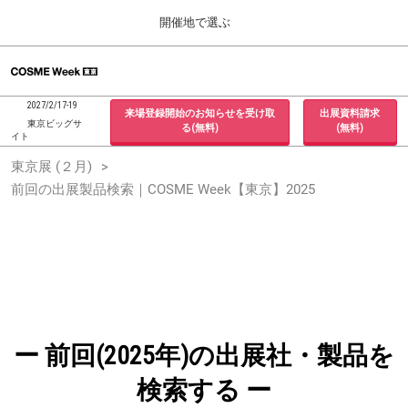
Press
ス
開催地で選ぶ
Escape
キ
to
ッ
close
ホーム
グ
プ
the
ロ
2026年09月30日
し
ー
menu.
インテックス大阪 / INTEX Osaka, Japan
2027/2/17-19
来場登録開始のお知らせを受け取
出展資料請求
バ
て
東京ビッグサ
る(無料)
(無料)
ル
イト
進
ナ
東京展 (２月)
東京展 (２月)
ビ
む
2027年02月17日
ゲ
前回の出展製品検索｜COSME Week【東京】2025
東京ビッグサイト / Tokyo Big Sight, Japan
ー
シ
ョ
大阪展 (９月)
ン
2026年09月30日
を
インテックス大阪 / INTEX Osaka, Japan
折
り
た
た
む
ー 前回(2025年)の出展社・製品を
検索する ー