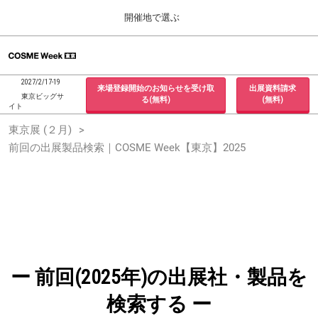
Press
ス
開催地で選ぶ
Escape
キ
to
ッ
close
ホーム
グ
プ
the
ロ
2026年09月30日
し
ー
menu.
インテックス大阪 / INTEX Osaka, Japan
2027/2/17-19
来場登録開始のお知らせを受け取
出展資料請求
バ
て
東京ビッグサ
る(無料)
(無料)
ル
イト
進
ナ
東京展 (２月)
東京展 (２月)
ビ
む
2027年02月17日
ゲ
前回の出展製品検索｜COSME Week【東京】2025
東京ビッグサイト / Tokyo Big Sight, Japan
ー
シ
ョ
大阪展 (９月)
ン
2026年09月30日
を
インテックス大阪 / INTEX Osaka, Japan
折
り
た
た
む
ー 前回(2025年)の出展社・製品を
検索する ー