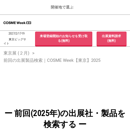
Press
ス
開催地で選ぶ
Escape
キ
to
ッ
close
ホーム
グ
プ
the
ロ
2026年09月30日
し
ー
menu.
インテックス大阪 / INTEX Osaka, Japan
2027/2/17-19
来場登録開始のお知らせを受け取
出展資料請求
バ
て
東京ビッグサ
る(無料)
(無料)
ル
イト
進
ナ
東京展 (２月)
東京展 (２月)
ビ
む
2027年02月17日
ゲ
前回の出展製品検索｜COSME Week【東京】2025
東京ビッグサイト / Tokyo Big Sight, Japan
ー
シ
ョ
大阪展 (９月)
ン
2026年09月30日
を
インテックス大阪 / INTEX Osaka, Japan
折
り
た
た
む
ー 前回(2025年)の出展社・製品を
検索する ー