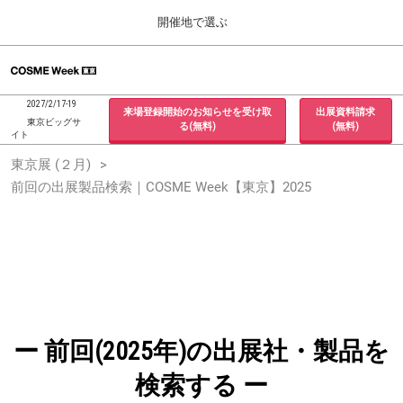
Press
ス
開催地で選ぶ
Escape
キ
to
ッ
close
ホーム
グ
プ
the
ロ
2026年09月30日
し
ー
menu.
インテックス大阪 / INTEX Osaka, Japan
2027/2/17-19
来場登録開始のお知らせを受け取
出展資料請求
バ
て
東京ビッグサ
る(無料)
(無料)
ル
イト
進
ナ
東京展 (２月)
東京展 (２月)
ビ
む
2027年02月17日
ゲ
前回の出展製品検索｜COSME Week【東京】2025
東京ビッグサイト / Tokyo Big Sight, Japan
ー
シ
ョ
大阪展 (９月)
ン
2026年09月30日
を
インテックス大阪 / INTEX Osaka, Japan
折
り
た
た
む
ー 前回(2025年)の出展社・製品を
検索する ー