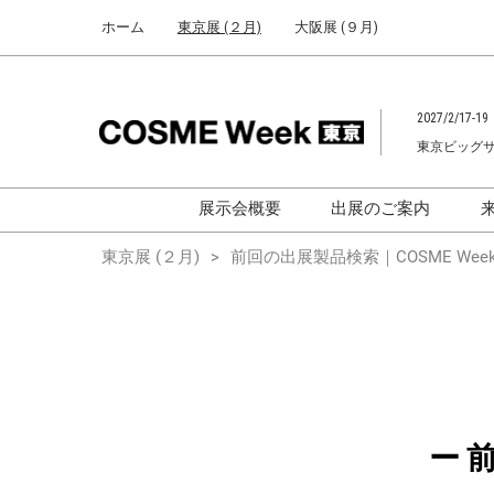
Press
ス
ホーム
東京展 (２月)
大阪展 (９月)
Escape
キ
to
ッ
close
プ
the
2027/2/17-19
し
menu.
東京ビッグ
て
進
む
展示会概要
出展のご案内
化粧品開発展
化粧品開発展
東京展 (２月)
前回の出展製品検索｜COSME Week
[国際] 化粧品展
[国際]化粧品展 (C
TOKYO)
化粧品マーケティングEXPO
化粧品マーケティン
ヘアケアEXPO
ヘアケアEXPO
大学による研究
ー 
「アカデミック
ム」