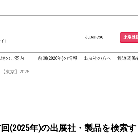
Japanese
来場登
サイト
Japanese
English
来場のご案内
前回(2026年)の情報
出展社の方へ
報道関係
Korean (Naver Blog)
化粧品開発展
【東京】2025
OSME
[国際] 化粧品展 (COSME
TOKYO)
グEXPO
化粧品マーケティング EXPO
ヘアケア EXPO
成果発表
FAQ
前回(2025年)の出展社・製品を検索す
フォーラ
アクセス