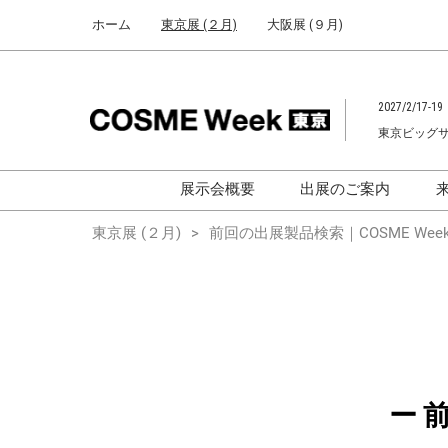
Press
ス
ホーム
東京展 (２月)
大阪展 (９月)
Escape
キ
to
ッ
close
プ
the
2027/2/17-19
し
menu.
東京ビッグ
て
進
む
展示会概要
出展のご案内
化粧品開発展
化粧品開発展
東京展 (２月)
前回の出展製品検索｜COSME Week
[国際] 化粧品展
[国際]化粧品展 (C
TOKYO)
化粧品マーケティングEXPO
化粧品マーケティン
ヘアケアEXPO
ヘアケアEXPO
大学による研究
ー 
「アカデミック
ム」