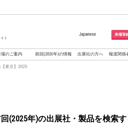
Japanese
来場登
サイト
Japanese
English
来場のご案内
前回(2026年)の情報
出展社の方へ
報道関係
Korean (Naver Blog)
化粧品開発展
【東京】2025
OSME
[国際] 化粧品展 (COSME
TOKYO)
グEXPO
化粧品マーケティング EXPO
ヘアケア EXPO
成果発表
FAQ
前回(2025年)の出展社・製品を検索す
フォーラ
アクセス