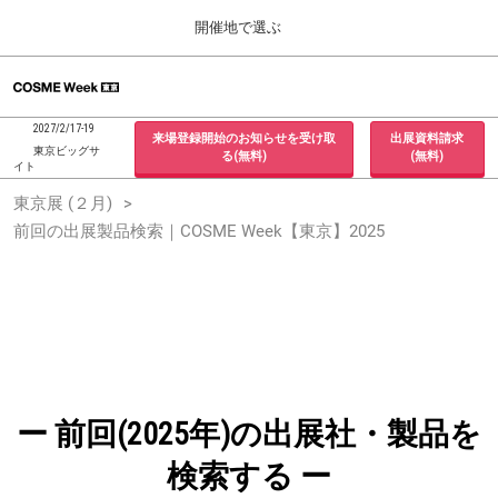
Press
ス
開催地で選ぶ
Escape
キ
to
ッ
close
ホーム
グ
プ
the
ロ
2026年09月30日
し
ー
menu.
インテックス大阪 / INTEX Osaka, Japan
2027/2/17-19
来場登録開始のお知らせを受け取
出展資料請求
バ
て
東京ビッグサ
る(無料)
(無料)
ル
イト
進
ナ
東京展 (２月)
東京展 (２月)
ビ
む
2027年02月17日
ゲ
前回の出展製品検索｜COSME Week【東京】2025
東京ビッグサイト / Tokyo Big Sight, Japan
ー
シ
ョ
大阪展 (９月)
ン
2026年09月30日
を
インテックス大阪 / INTEX Osaka, Japan
折
り
た
た
む
ー 前回(2025年)の出展社・製品を
検索する ー