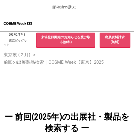
Press
ス
開催地で選ぶ
Escape
キ
to
ッ
close
ホーム
グ
プ
the
ロ
2026年09月30日
し
ー
menu.
インテックス大阪 / INTEX Osaka, Japan
2027/2/17-19
来場登録開始のお知らせを受け取
出展資料請求
バ
て
東京ビッグサ
る(無料)
(無料)
ル
イト
進
ナ
東京展 (２月)
東京展 (２月)
ビ
む
2027年02月17日
ゲ
前回の出展製品検索｜COSME Week【東京】2025
東京ビッグサイト / Tokyo Big Sight, Japan
ー
シ
ョ
大阪展 (９月)
ン
2026年09月30日
を
インテックス大阪 / INTEX Osaka, Japan
折
り
た
た
む
ー 前回(2025年)の出展社・製品を
検索する ー