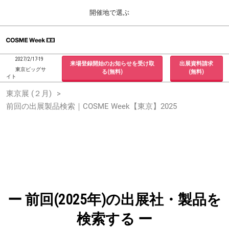
Press
ス
開催地で選ぶ
Escape
キ
to
ッ
close
ホーム
グ
プ
the
ロ
2026年09月30日
し
ー
menu.
インテックス大阪 / INTEX Osaka, Japan
2027/2/17-19
来場登録開始のお知らせを受け取
出展資料請求
バ
て
東京ビッグサ
る(無料)
(無料)
ル
イト
進
ナ
東京展 (２月)
東京展 (２月)
ビ
む
2027年02月17日
ゲ
前回の出展製品検索｜COSME Week【東京】2025
東京ビッグサイト / Tokyo Big Sight, Japan
ー
シ
ョ
大阪展 (９月)
ン
2026年09月30日
を
インテックス大阪 / INTEX Osaka, Japan
折
り
た
た
む
ー 前回(2025年)の出展社・製品を
検索する ー