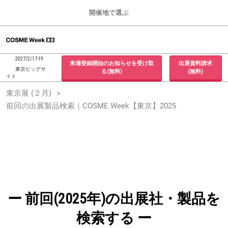
Press
ス
開催地で選ぶ
Escape
キ
to
ッ
close
ホーム
グ
プ
the
ロ
2026年09月30日
し
ー
menu.
インテックス大阪 / INTEX Osaka, Japan
2027/2/17-19
来場登録開始のお知らせを受け取
出展資料請求
バ
て
東京ビッグサ
る(無料)
(無料)
ル
イト
進
ナ
東京展 (２月)
東京展 (２月)
ビ
む
2027年02月17日
ゲ
前回の出展製品検索｜COSME Week【東京】2025
東京ビッグサイト / Tokyo Big Sight, Japan
ー
シ
ョ
大阪展 (９月)
ン
2026年09月30日
を
インテックス大阪 / INTEX Osaka, Japan
折
り
た
た
む
ー 前回(2025年)の出展社・製品を
検索する ー