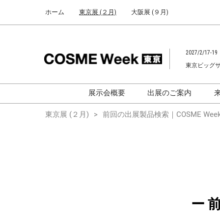
Press
ス
ホーム
東京展 (２月)
大阪展 (９月)
Escape
キ
to
ッ
close
プ
the
2027/2/17-19
し
menu.
東京ビッグ
て
進
む
展示会概要
出展のご案内
化粧品開発展
化粧品開発展
東京展 (２月)
前回の出展製品検索｜COSME Week
[国際] 化粧品展
[国際]化粧品展 (C
TOKYO)
化粧品マーケティングEXPO
化粧品マーケティン
ヘアケアEXPO
ヘアケアEXPO
大学による研究
ー 
「アカデミック
ム」