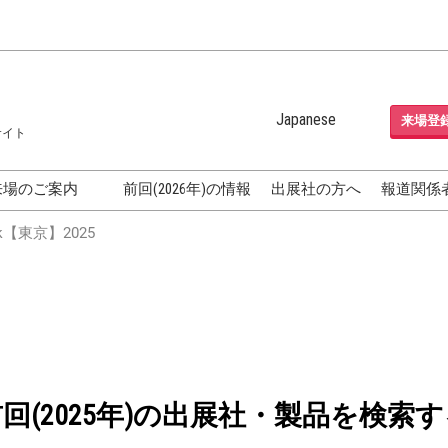
Japanese
来場登
サイト
Japanese
English
来場のご案内
前回(2026年)の情報
出展社の方へ
報道関係
Korean (Naver Blog)
化粧品開発展
【東京】2025
OSME
[国際] 化粧品展 (COSME
TOKYO)
グEXPO
化粧品マーケティング EXPO
ヘアケア EXPO
成果発表
FAQ
前回(2025年)の出展社・製品を検索す
フォーラ
アクセス