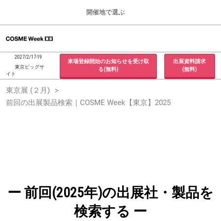
Press
ス
開催地で選ぶ
Escape
キ
to
ッ
close
ホーム
グ
プ
the
ロ
2026年09月30日
し
ー
menu.
インテックス大阪 / INTEX Osaka, Japan
2027/2/17-19
来場登録開始のお知らせを受け取
出展資料請求
バ
て
東京ビッグサ
る(無料)
(無料)
ル
イト
進
ナ
東京展 (２月)
東京展 (２月)
ビ
む
2027年02月17日
ゲ
前回の出展製品検索｜COSME Week【東京】2025
東京ビッグサイト / Tokyo Big Sight, Japan
ー
シ
ョ
大阪展 (９月)
ン
2026年09月30日
を
インテックス大阪 / INTEX Osaka, Japan
折
り
た
た
む
ー 前回(2025年)の出展社・製品を
検索する ー