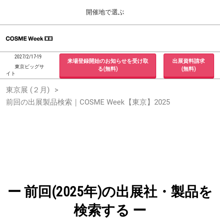
Press
ス
開催地で選ぶ
Escape
キ
to
ッ
close
ホーム
グ
プ
the
ロ
2026年09月30日
し
ー
menu.
インテックス大阪 / INTEX Osaka, Japan
2027/2/17-19
来場登録開始のお知らせを受け取
出展資料請求
バ
て
東京ビッグサ
る(無料)
(無料)
ル
イト
進
ナ
東京展 (２月)
東京展 (２月)
ビ
む
2027年02月17日
ゲ
前回の出展製品検索｜COSME Week【東京】2025
東京ビッグサイト / Tokyo Big Sight, Japan
ー
シ
ョ
大阪展 (９月)
ン
2026年09月30日
を
インテックス大阪 / INTEX Osaka, Japan
折
り
た
た
む
ー 前回(2025年)の出展社・製品を
検索する ー