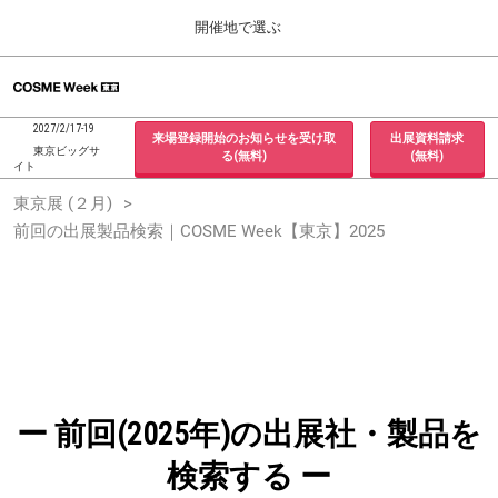
Press
ス
開催地で選ぶ
Escape
キ
to
ッ
close
ホーム
グ
プ
the
ロ
2026年09月30日
し
ー
menu.
インテックス大阪 / INTEX Osaka, Japan
2027/2/17-19
来場登録開始のお知らせを受け取
出展資料請求
バ
て
東京ビッグサ
る(無料)
(無料)
ル
イト
進
ナ
東京展 (２月)
東京展 (２月)
ビ
む
2027年02月17日
ゲ
前回の出展製品検索｜COSME Week【東京】2025
東京ビッグサイト / Tokyo Big Sight, Japan
ー
シ
ョ
大阪展 (９月)
ン
2026年09月30日
を
インテックス大阪 / INTEX Osaka, Japan
折
り
た
た
む
ー 前回(2025年)の出展社・製品を
検索する ー