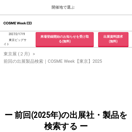
Press
ス
開催地で選ぶ
Escape
キ
to
ッ
close
ホーム
グ
プ
the
ロ
2026年09月30日
し
ー
menu.
インテックス大阪 / INTEX Osaka, Japan
2027/2/17-19
来場登録開始のお知らせを受け取
出展資料請求
バ
て
東京ビッグサ
る(無料)
(無料)
ル
イト
進
ナ
東京展 (２月)
東京展 (２月)
ビ
む
2027年02月17日
ゲ
前回の出展製品検索｜COSME Week【東京】2025
東京ビッグサイト / Tokyo Big Sight, Japan
ー
シ
ョ
大阪展 (９月)
ン
2026年09月30日
を
インテックス大阪 / INTEX Osaka, Japan
折
り
た
た
む
ー 前回(2025年)の出展社・製品を
検索する ー