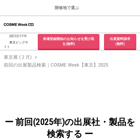
Press
ス
開催地で選ぶ
Escape
キ
to
ッ
close
ホーム
グ
プ
the
ロ
2026年09月30日
し
ー
menu.
インテックス大阪 / INTEX Osaka, Japan
2027/2/17-19
来場登録開始のお知らせを受け取
出展資料請求
バ
て
東京ビッグサ
る(無料)
(無料)
ル
イト
進
ナ
東京展 (２月)
東京展 (２月)
ビ
む
2027年02月17日
ゲ
前回の出展製品検索｜COSME Week【東京】2025
東京ビッグサイト / Tokyo Big Sight, Japan
ー
シ
ョ
大阪展 (９月)
ン
2026年09月30日
を
インテックス大阪 / INTEX Osaka, Japan
折
り
た
た
む
ー 前回(2025年)の出展社・製品を
検索する ー