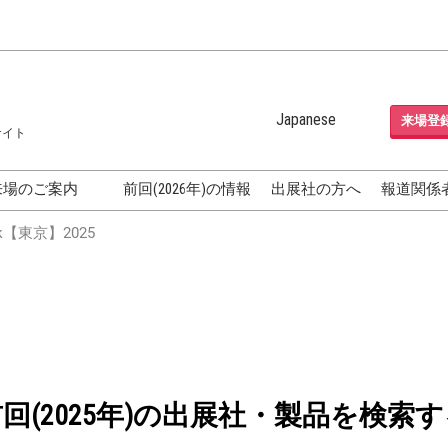
Japanese
来場登
サイト
Japanese
English
来場のご案内
前回(2026年)の情報
出展社の方へ
報道関係
Korean (Naver Blog)
化粧品開発展
【東京】2025
OSME
[国際] 化粧品展 (COSME
TOKYO)
グEXPO
化粧品マーケティング EXPO
ヘアケア EXPO
成果発表
FAQ
前回(2025年)の出展社・製品を検索す
フォーラ
アクセス