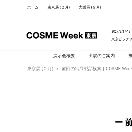
Press
ス
ホーム
東京展 (２月)
大阪展 (９月)
Escape
キ
to
ッ
close
プ
the
2027/2/17-19
し
menu.
東京ビッグ
て
進
む
展示会概要
出展のご案内
化粧品開発展
化粧品開発展
東京展 (２月)
前回の出展製品検索｜COSME Week
[国際] 化粧品展
[国際]化粧品展 (C
TOKYO)
化粧品マーケティングEXPO
化粧品マーケティン
ヘアケアEXPO
ヘアケアEXPO
大学による研究
ー 
「アカデミック
ム」