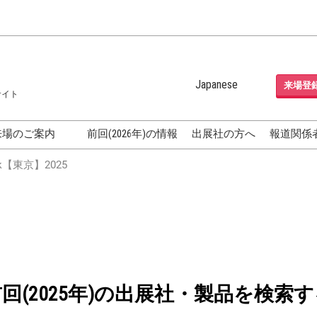
Japanese
来場登
サイト
Japanese
English
来場のご案内
前回(2026年)の情報
出展社の方へ
報道関係
Korean (Naver Blog)
化粧品開発展
【東京】2025
OSME
[国際] 化粧品展 (COSME
TOKYO)
グEXPO
化粧品マーケティング EXPO
ヘアケア EXPO
成果発表
FAQ
前回(2025年)の出展社・製品を検索す
フォーラ
アクセス