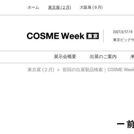
Press
ス
ホーム
東京展 (２月)
大阪展 (９月)
Escape
キ
to
ッ
close
プ
the
2027/2/17-19
し
menu.
東京ビッグ
て
進
む
展示会概要
出展のご案内
化粧品開発展
化粧品開発展
東京展 (２月)
前回の出展製品検索｜COSME Week
[国際] 化粧品展
[国際]化粧品展 (C
TOKYO)
化粧品マーケティングEXPO
化粧品マーケティン
ヘアケアEXPO
ヘアケアEXPO
大学による研究
ー 
「アカデミック
ム」