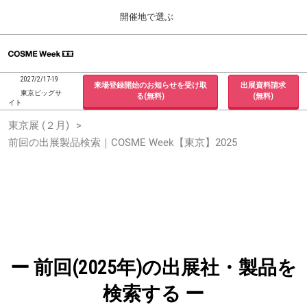
Press
ス
開催地で選ぶ
Escape
キ
to
ッ
close
ホーム
グ
プ
the
ロ
2026年09月30日
し
ー
menu.
インテックス大阪 / INTEX Osaka, Japan
2027/2/17-19
来場登録開始のお知らせを受け取
出展資料請求
バ
て
東京ビッグサ
る(無料)
(無料)
ル
イト
進
ナ
東京展 (２月)
東京展 (２月)
ビ
む
2027年02月17日
ゲ
前回の出展製品検索｜COSME Week【東京】2025
東京ビッグサイト / Tokyo Big Sight, Japan
ー
シ
ョ
大阪展 (９月)
ン
2026年09月30日
を
インテックス大阪 / INTEX Osaka, Japan
折
り
た
た
む
ー 前回(2025年)の出展社・製品を
検索する ー