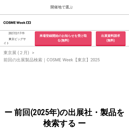
Press
ス
開催地で選ぶ
Escape
キ
to
ッ
close
ホーム
グ
プ
the
ロ
2026年09月30日
し
ー
menu.
インテックス大阪 / INTEX Osaka, Japan
2027/2/17-19
来場登録開始のお知らせを受け取
出展資料請求
バ
て
東京ビッグサ
る(無料)
(無料)
ル
イト
進
ナ
東京展 (２月)
東京展 (２月)
ビ
む
2027年02月17日
ゲ
前回の出展製品検索｜COSME Week【東京】2025
東京ビッグサイト / Tokyo Big Sight, Japan
ー
シ
ョ
大阪展 (９月)
ン
2026年09月30日
を
インテックス大阪 / INTEX Osaka, Japan
折
り
た
た
む
ー 前回(2025年)の出展社・製品を
検索する ー