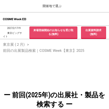
Press
ス
開催地で選ぶ
Escape
キ
to
ッ
close
ホーム
グ
プ
the
ロ
2026年09月30日
し
ー
menu.
インテックス大阪 / INTEX Osaka, Japan
2027/2/17-19
来場登録開始のお知らせを受け取
出展資料請求
バ
て
東京ビッグサ
る(無料)
(無料)
ル
イト
進
ナ
東京展 (２月)
東京展 (２月)
ビ
む
2027年02月17日
ゲ
前回の出展製品検索｜COSME Week【東京】2025
東京ビッグサイト / Tokyo Big Sight, Japan
ー
シ
ョ
大阪展 (９月)
ン
2026年09月30日
を
インテックス大阪 / INTEX Osaka, Japan
折
り
た
た
む
ー 前回(2025年)の出展社・製品を
検索する ー