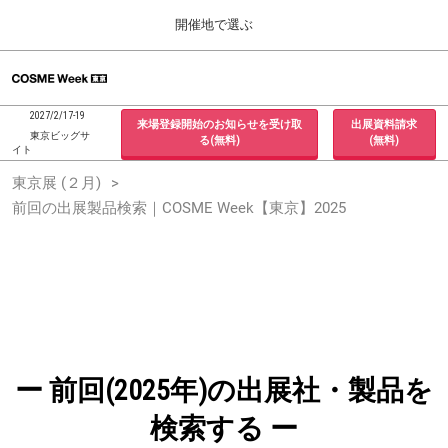
Press
ス
開催地で選ぶ
Escape
キ
to
ッ
close
ホーム
グ
プ
the
ロ
2026年09月30日
し
ー
menu.
インテックス大阪 / INTEX Osaka, Japan
2027/2/17-19
来場登録開始のお知らせを受け取
出展資料請求
バ
て
東京ビッグサ
る(無料)
(無料)
ル
イト
進
ナ
東京展 (２月)
東京展 (２月)
ビ
む
2027年02月17日
ゲ
前回の出展製品検索｜COSME Week【東京】2025
東京ビッグサイト / Tokyo Big Sight, Japan
ー
シ
ョ
大阪展 (９月)
ン
2026年09月30日
を
インテックス大阪 / INTEX Osaka, Japan
折
り
た
た
む
ー 前回(2025年)の出展社・製品を
検索する ー