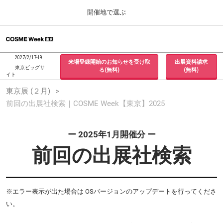
Press
ス
開催地で選ぶ
Escape
キ
to
ッ
close
ホーム
グ
プ
the
ロ
2026年09月30日
し
ー
menu.
インテックス大阪 / INTEX Osaka, Japan
2027/2/17-19
来場登録開始のお知らせを受け取
出展資料請求
バ
て
東京ビッグサ
る(無料)
(無料)
ル
イト
進
ナ
東京展 (２月)
東京展 (２月)
ビ
む
2027年02月17日
ゲ
前回の出展社検索｜COSME Week【東京】2025
東京ビッグサイト / Tokyo Big Sight, Japan
ー
シ
ョ
大阪展 (９月)
ー 2025年1月開催分 ー
ン
2026年09月30日
を
前回の出展社検索
インテックス大阪 / INTEX Osaka, Japan
折
り
た
た
む
※エラー表示が出た場合は OSバージョンのアップデートを行ってくださ
い。