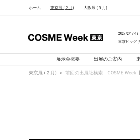
Press
ス
ホーム
東京展 (２月)
大阪展 (９月)
Escape
キ
to
ッ
close
プ
the
2027/2/17-19
し
menu.
東京ビッグ
て
進
む
展示会概要
出展のご案内
化粧品開発展
化粧品開発展
東京展 (２月)
前回の出展社検索｜COSME Week【
[国際] 化粧品展
[国際]化粧品展 (C
TOKYO)
化粧品マーケティングEXPO
化粧品マーケティン
ヘアケアEXPO
ヘアケアEXPO
大学による研究
「アカデミック
ム」