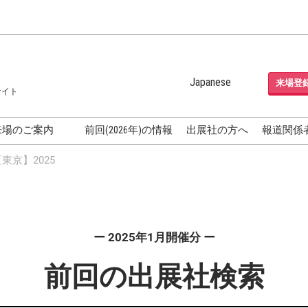
Japanese
来場登
サイト
Japanese
English
来場のご案内
前回(2026年)の情報
出展社の方へ
報道関係
Korean (Naver Blog)
化粧品開発展
東京】2025
OSME
[国際] 化粧品展 (COSME
TOKYO)
グEXPO
化粧品マーケティング EXPO
ー 2025年1月開催分 ー
ヘアケア EXPO
成果発表
FAQ
前回の出展社検索
フォーラ
アクセス