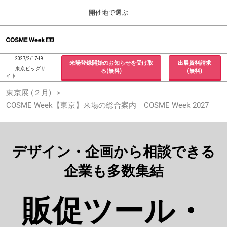
Press
ス
開催地で選ぶ
Escape
キ
to
ッ
close
ホーム
グ
プ
the
ロ
2026年09月30日
し
ー
menu.
インテックス大阪 / INTEX Osaka, Japan
2027/2/17-19
来場登録開始のお知らせを受け取
出展資料請求
バ
て
東京ビッグサ
る(無料)
(無料)
ル
イト
進
ナ
東京展 (２月)
東京展 (２月)
ビ
む
2027年02月17日
ゲ
COSME Week【東京】来場の総合案内｜COSME Week 2027
東京ビッグサイト / Tokyo Big Sight, Japan
ー
シ
ョ
大阪展 (９月)
ン
2026年09月30日
を
デザイン・企画から相談できる
インテックス大阪 / INTEX Osaka, Japan
折
り
企業も多数集結
た
た
む
販促ツール・