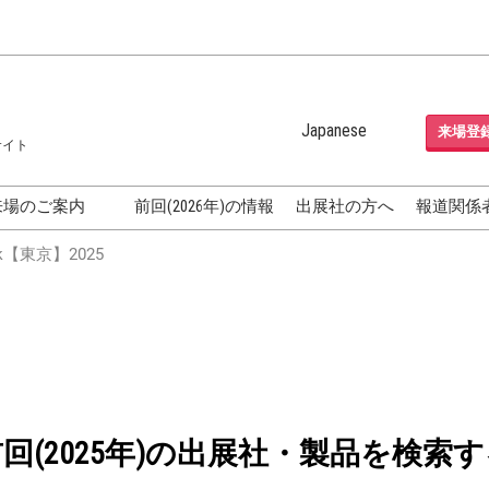
Japanese
来場登
サイト
Japanese
English
来場のご案内
前回(2026年)の情報
出展社の方へ
報道関係
Korean (Naver Blog)
化粧品開発展
【東京】2025
OSME
[国際] 化粧品展 (COSME
TOKYO)
グEXPO
化粧品マーケティング EXPO
ヘアケア EXPO
成果発表
FAQ
前回(2025年)の出展社・製品を検索す
フォーラ
アクセス